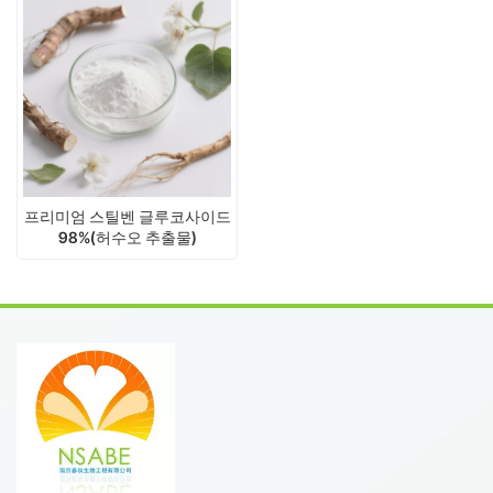
프리미엄 스틸벤 글루코사이드
98%(허수오 추출물)
-2,3,5,4'-테트라하이드록시스
틸벤-2-O-β-D-글루코사이드
CAS 82373-94-2