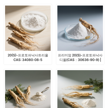
20(S)-프로토파낙사트리올
프리미엄 20(S)-프로토파낙사
CAS: 34080-08-5
디올(CAS：30636-90-9) |
HPLC 순도 ≥98% | 진세노사이
드 대사산물 표준품