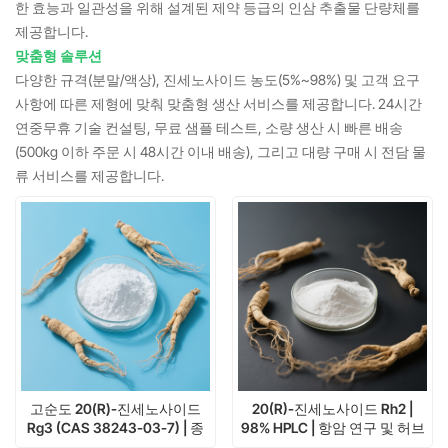
한 효능과 일관성을 위해 설계된 제약 등급의 인삼 추출물 단량체를
제공합니다.
맞춤형 솔루션
다양한 규격(분말/액상), 진세노사이드 농도(5%~98%) 및 고객 요구
사항에 따른 제형에 맞춰 맞춤형 생산 서비스를 제공합니다. 24시간
연중무휴 기술 컨설팅, 무료 샘플 테스트, 소량 생산 시 빠른 배송
(500kg 이하 주문 시 48시간 이내 배송), 그리고 대량 구매 시 전담 물
류 서비스를 제공합니다.
고순도 20(R)-진세노사이드
20(R)-진세노사이드 Rh2 |
Rg3 (CAS 38243-03-7) | 종
98% HPLC | 항암 연구 및 허브
양 전이 억제 | mg ~ kg 단위
표준의 글로벌 공급업체