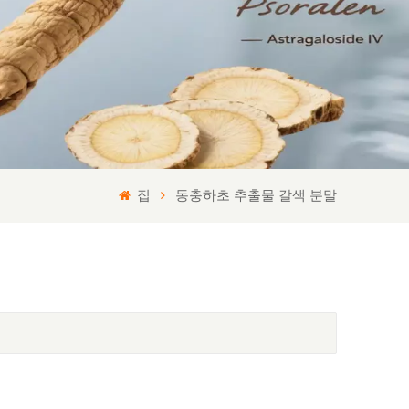
집
동충하초 추출물 갈색 분말