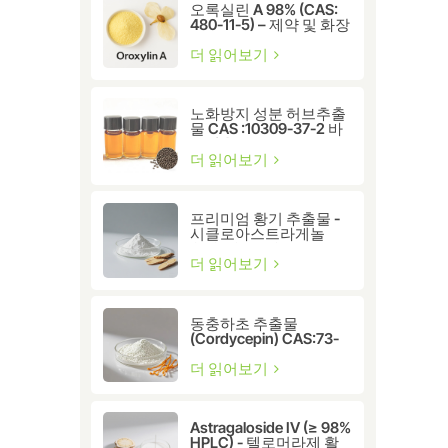
오록실린 A 98% (CAS:
480-11-5) – 제약 및 화장
품 연구용 천연 플라보노
이드 화합물
더 읽어보기
노화방지 성분 허브추출
물 CAS :10309-37-2 바
쿠치올
더 읽어보기
프리미엄 황기 추출물 -
시클로아스트라게놀
CAS:78574-94-4
더 읽어보기
동충하초 추출물
(Cordycepin) CAS:73-
03-0
더 읽어보기
Astragaloside IV (≥ 98%
HPLC) - 텔로머라제 활