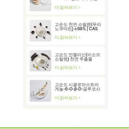
성화 및 세포 건강을 위한
프리미엄 황기 추출물
더 읽어보기
고순도 천연 소랄렌(푸라
노쿠마린) ≥98% | CAS
66-97-7 | 연구용 생리활
성 화합물
더 읽어보기
고순도 안젤리신(이소프
소랄렌) 천연 추출물
≥98% | 연구 및 제약 등
급
더 읽어보기
고순도 시클로아스트라
게놀-6-O-β-D-글루코사
이드(CAS 86764-12-7)
더 읽어보기