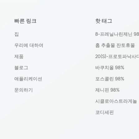
빠른 링크
핫 태그
집
8-프레닐나린제닌 9
우리에 대하여
홉 추출물 잔토휴몰
제품
20(S)-프로토파낙사
블로그
바쿠치올 98%
애플리케이션
포스콜린 98%
문의하기
제니핀 98%
시클로아스트라게놀
코디세핀