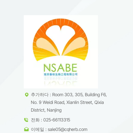
추가하다 : Room 303, 305, Building F6,
No. 9 Weidi Road, Xianlin Street, Qixia
District, Nanjing
전화 : 025-66113315
이메일 : sale05@cqherb.com