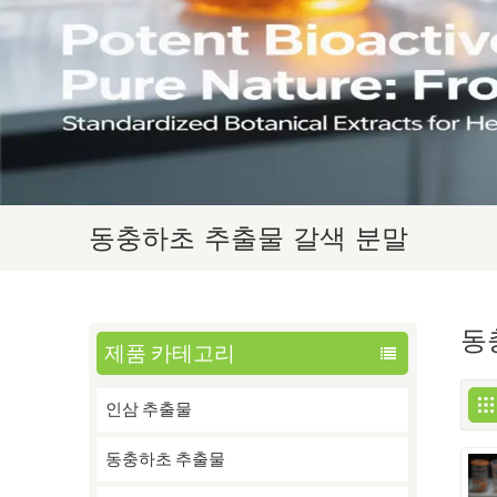
동충하초 추출물 갈색 분말
동
제품 카테고리
인삼 추출물
동충하초 추출물