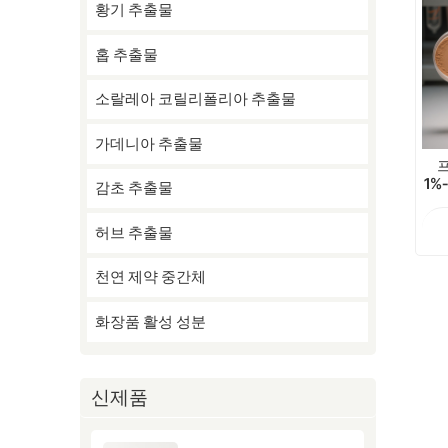
황기 추출물
홉 추출물
소랄레아 코릴리폴리아 추출물
가데니아 추출물
1%
감초 추출물
허브 추출물
천연 제약 중간체
화장품 활성 성분
신제품