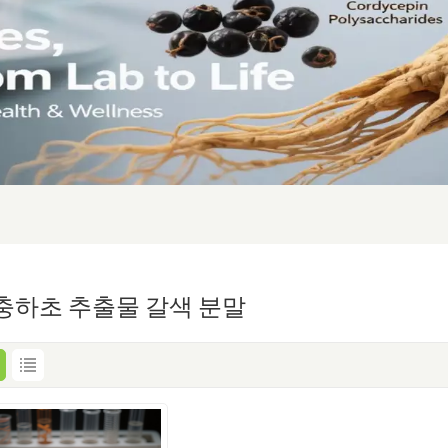
충하초 추출물 갈색 분말