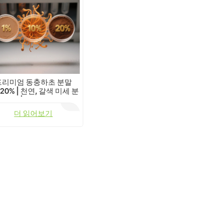
프리미엄 동충하초 분말
-20% | 천연, 갈색 미세 분
말 | 드럼 포장
더 읽어보기