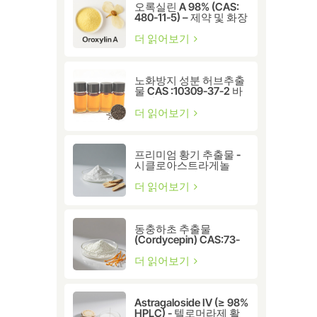
오록실린 A 98% (CAS:
480-11-5) – 제약 및 화장
품 연구용 천연 플라보노
이드 화합물
더 읽어보기
노화방지 성분 허브추출
물 CAS :10309-37-2 바
쿠치올
더 읽어보기
프리미엄 황기 추출물 -
시클로아스트라게놀
CAS:78574-94-4
더 읽어보기
동충하초 추출물
(Cordycepin) CAS:73-
03-0
더 읽어보기
Astragaloside IV (≥ 98%
HPLC) - 텔로머라제 활