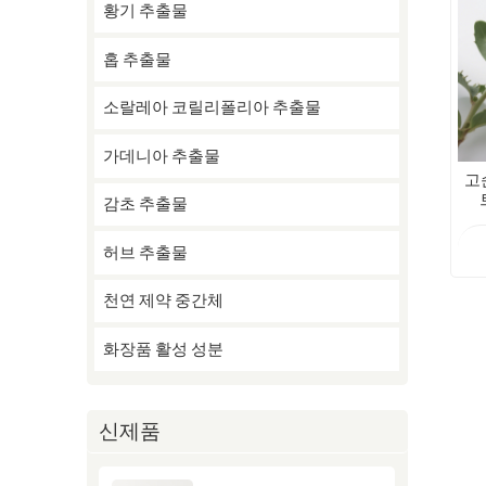
황기 추출물
홉 추출물
소랄레아 코릴리폴리아 추출물
가데니아 추출물
고
감초 추출물
≥
허브 추출물
천연 제약 중간체
화장품 활성 성분
신제품