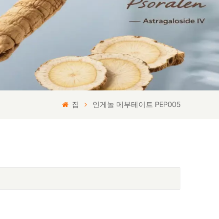
집
인게놀 메부테이트 PEP005