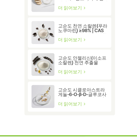
성화 및 세포 건강을 위한
프리미엄 황기 추출물
더 읽어보기
고순도 천연 소랄렌(푸라
노쿠마린) ≥98% | CAS
66-97-7 | 연구용 생리활
성 화합물
더 읽어보기
고순도 안젤리신(이소프
소랄렌) 천연 추출물
≥98% | 연구 및 제약 등
급
더 읽어보기
고순도 시클로아스트라
게놀-6-O-β-D-글루코사
이드(CAS 86764-12-7)
더 읽어보기