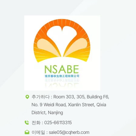
추가하다 : Room 303, 305, Building F6,
No. 9 Weidi Road, Xianlin Street, Qixia
District, Nanjing
전화 : 025-66113315
이메일 : sale05@cqherb.com