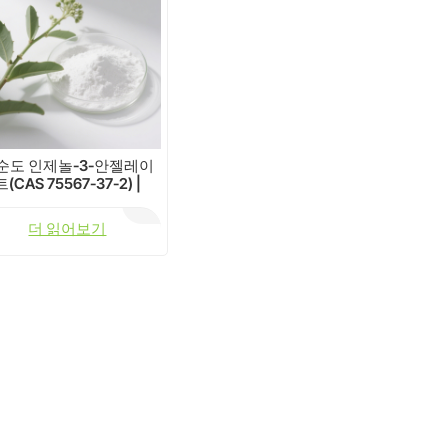
순도 인제놀-3-안젤레이
트(CAS 75567-37-2) |
98% 연구용 PKC 활성제
더 읽어보기