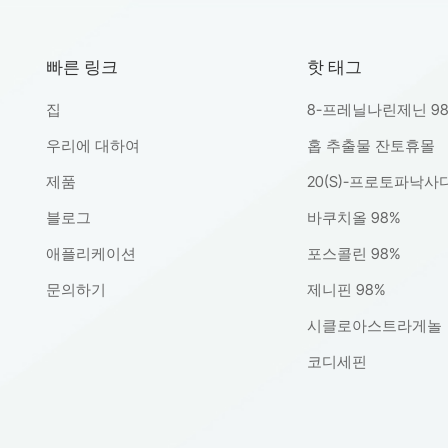
빠른 링크
핫 태그
집
8-프레닐나린제닌 9
우리에 대하여
홉 추출물 잔토휴몰
제품
20(S)-프로토파낙사
블로그
바쿠치올 98%
애플리케이션
포스콜린 98%
문의하기
제니핀 98%
시클로아스트라게놀
코디세핀