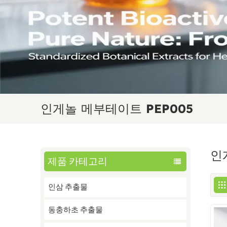
인게놀 메부테이트 PEP005
인
제품 카테고리
인삼 추출물
동충하초 추출물