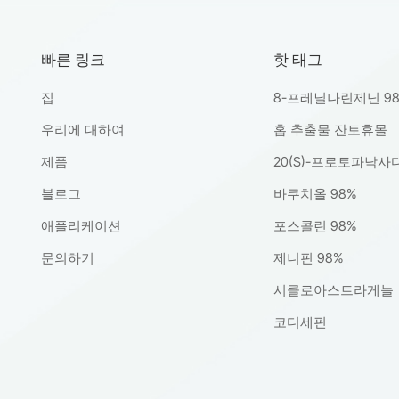
빠른 링크
핫 태그
집
8-프레닐나린제닌 9
우리에 대하여
홉 추출물 잔토휴몰
제품
20(S)-프로토파낙사
블로그
바쿠치올 98%
애플리케이션
포스콜린 98%
문의하기
제니핀 98%
시클로아스트라게놀
코디세핀