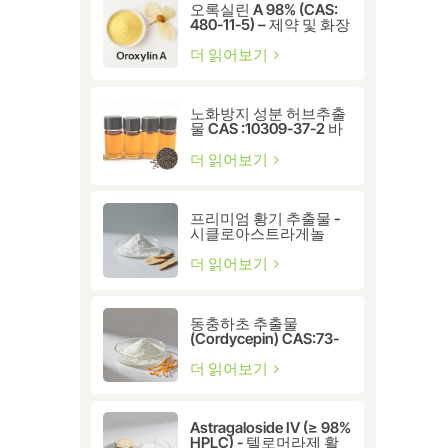
오록실린 A 98% (CAS:
480-11-5) – 제약 및 화장
품 연구용 천연 플라보노
이드 화합물
더 읽어보기
노화방지 성분 허브추출
물 CAS :10309-37-2 바
쿠치올
더 읽어보기
프리미엄 황기 추출물 -
시클로아스트라게놀
CAS:78574-94-4
더 읽어보기
동충하초 추출물
(Cordycepin) CAS:73-
03-0
더 읽어보기
Astragaloside IV (≥ 98%
HPLC) - 텔로머라제 활