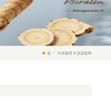
집
리코칼콘 A 공급업체