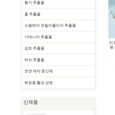
황기 추출물
홉 추출물
소랄레아 코릴리폴리아 추출물
가데니아 추출물
리코
용
감초 추출물
허브 추출물
천연 제약 중간체
화장품 활성 성분
신제품