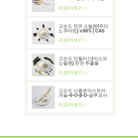
성화 및 세포 건강을 위한
프리미엄 황기 추출물
더 읽어보기
고순도 천연 소랄렌(푸라
노쿠마린) ≥98% | CAS
66-97-7 | 연구용 생리활
성 화합물
더 읽어보기
고순도 안젤리신(이소프
소랄렌) 천연 추출물
≥98% | 연구 및 제약 등
급
더 읽어보기
고순도 시클로아스트라
게놀-6-O-β-D-글루코사
이드(CAS 86764-12-7)
더 읽어보기