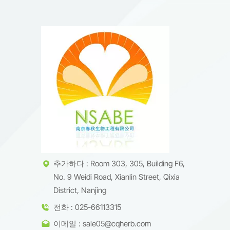
추가하다 : Room 303, 305, Building F6,
No. 9 Weidi Road, Xianlin Street, Qixia
District, Nanjing
전화 : 025-66113315
이메일 : sale05@cqherb.com