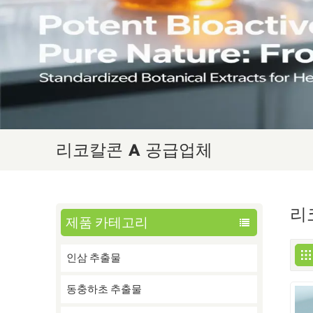
리코칼콘 A 공급업체
리
제품 카테고리
인삼 추출물
동충하초 추출물