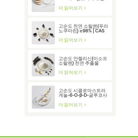
성화 및 세포 건강을 위한
프리미엄 황기 추출물
더 읽어보기
고순도 천연 소랄렌(푸라
노쿠마린) ≥98% | CAS
66-97-7 | 연구용 생리활
성 화합물
더 읽어보기
고순도 안젤리신(이소프
소랄렌) 천연 추출물
≥98% | 연구 및 제약 등
급
더 읽어보기
고순도 시클로아스트라
게놀-6-O-β-D-글루코사
이드(CAS 86764-12-7)
더 읽어보기