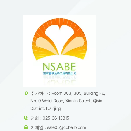
추가하다 : Room 303, 305, Building F6,
No. 9 Weidi Road, Xianlin Street, Qixia
District, Nanjing
전화 : 025-66113315
이메일 : sale05@cqherb.com