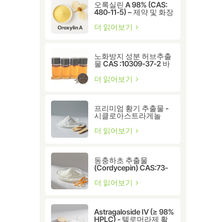
오록실린 A 98% (CAS:
480-11-5) – 제약 및 화장
품 연구용 천연 플라보노
이드 화합물
더 읽어보기
노화방지 성분 허브추출
물 CAS :10309-37-2 바
쿠치올
더 읽어보기
프리미엄 황기 추출물 -
시클로아스트라게놀
CAS:78574-94-4
더 읽어보기
동충하초 추출물
(Cordycepin) CAS:73-
03-0
더 읽어보기
Astragaloside IV (≥ 98%
HPLC) - 텔로머라제 활