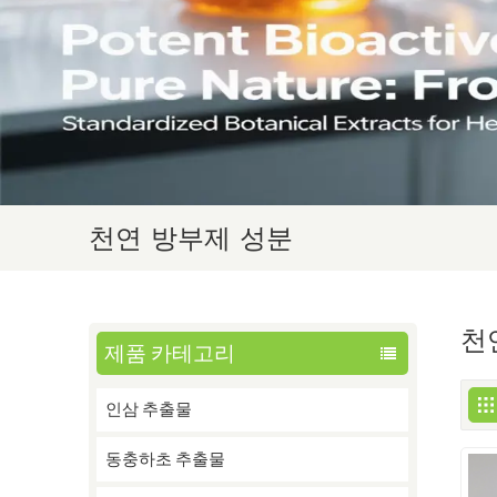
천연 방부제 성분
천
제품 카테고리
인삼 추출물
동충하초 추출물