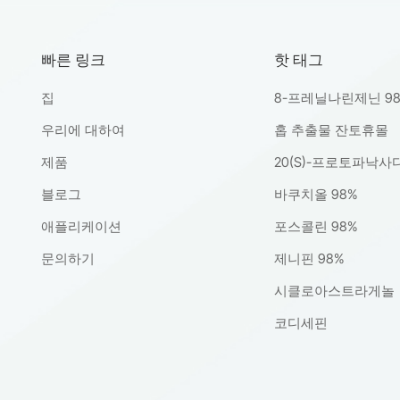
빠른 링크
핫 태그
집
8-프레닐나린제닌 9
우리에 대하여
홉 추출물 잔토휴몰
제품
20(S)-프로토파낙사
블로그
바쿠치올 98%
애플리케이션
포스콜린 98%
문의하기
제니핀 98%
시클로아스트라게놀
코디세핀