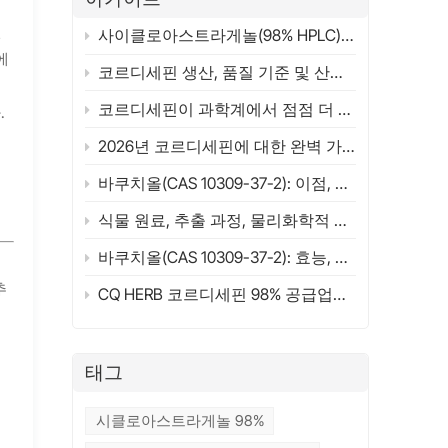
변
사이클로아스트라게놀(98% HPLC) 공급업체 | 종합 가이드 2026 | CQHERB
에
코르디세핀 생산, 품질 기준 및 산업 응용 분야
코르디세핀이 과학계에서 점점 더 주목받는 이유는 무엇일까요? 구조, 원료 및 연구 개요 (2026)
.
2026년 코르디세핀에 대한 완벽 가이드(98%)
여
바쿠치올(CAS 10309-37-2): 이점, 응용 분야, 과학 연구 및 공급업체 선정 가이드(2026)
식물 원료, 추출 과정, 물리화학적 특성 및 작용 메커니즘
바쿠치올(CAS 10309-37-2): 효능, 활용법, 레티놀 비교 및 ​​구매 가이드 (2026)
추
CQ HERB 코르디세핀 98% 공급업체 및 제조업체 | 코르디세핀 CAS 73-03-0
태그
시클로아스트라게놀 98%