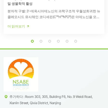
밀 생물학적 활성
분자적 구별: 3'-데옥시아데노신의 과학구조적 우월성희귀한 뉴
클레오시드 유사체인 코디세핀(C₁₀H₁₃N₅O₅)은 아데노신을 모방
하면서도 3'-데옥시 구조로 인해 분해되지 않습니다. 이는 독특
더 읽어보기
한 생리활성을 제공합니다.출처: 생화학 저널 2023고급 추출 및
검증특허받은 정제 프로토콜수직적으로 통합된 프로세스를 통
해 타협 없는 품질을 보장합니다.재배: 통제된 생물 반응기에서
재배된 Cordyceps militaris(ISO 14644-1 Class 8)추출: 초임계
CO₂ + UHPLC 분리(>98% 순도)확인:HPLC-ELSD/PDA: 정량화
(1%-99% 맞춤 설정 가능)LC-MS/MS: 분자 동일성 확인(m/z
252.1 → 136.0)NMR: 입체화학적 순도 검증(¹H/¹³C)불순물 제어잔
류 용매:
추가하다 : Room 303, 305, Building F6, No. 9 Weidi Road,
Xianlin Street, Qixia District, Nanjing