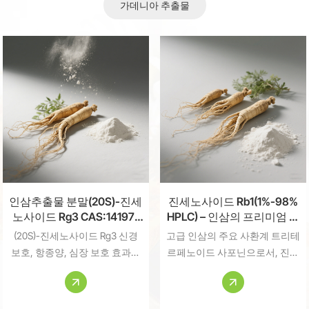
가데니아 추출물
인삼추출물 분말(20S)-진세
진세노사이드 Rb1(1%-98%
노사이드 Rg3 CAS:14197-
HPLC) – 인삼의 프리미엄 신
60-5
경 보호 화합물
(20S)-진세노사이드 Rg3 신경
고급 인삼의 주요 사환계 트리테
보호, 항종양, 심장 보호 효과로
르페노이드 사포닌으로서, 진세
유명한 생리활성 트리테르펜 사
노사이드 Rb1 BDNF 신호전달 및
포닌입니다. 이 천연 화합물은
AMPK 경로 조절을 통해 신경 보
세포 신호 전달 경로를 조절하고
호, 항당뇨 및 심장대사 활성이