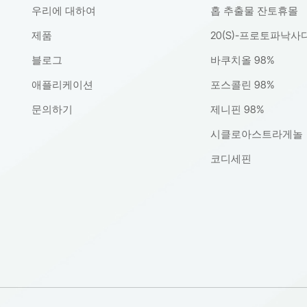
무결성을 바탕으로, 난징 스프링 & 어텀은 브랜드가 차세대 스킨케
우리에 대하여
홉 추출물 잔토휴몰
수 있도록 지원합니다. → 안티에이징 포트폴리오를 혁신하세요샘플
 제형 가이드를 요청하세요: sale05@cqherb.com
제품
20(S)-프로토파낙사
블로그
바쿠치올 98%
애플리케이션
포스콜린 98%
문의하기
제니핀 98%
시클로아스트라게놀
코디세핀