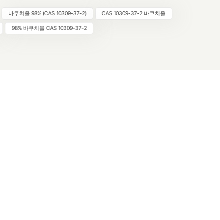
티놀의 한계에 대한 자연의 해답으로 떠올랐습니다. 98% 순도(CAS
바쿠치올 98% (CAS 10309-37-2)
CAS 10309-37-2 바쿠치올
-37-2)와 임상적으로 효능이 입증된 난징 춘추생물공학(Nanjing Spring
n Biological Engineering Co., Ltd.)의 프리미엄 추출물은 지속 가능하
98% 바쿠치올 CAS 10309-37-2
는 스킨케어의 기준을 재정립하고 있습니다. 1. 바쿠치올이 레티놀보
이유: 순한 파워하우스 레티놀의 부작용(발적, 각질, 광과민증)으로 
의 68%가 레티놀 사용을 제한하고 있습니다(J. Cosmet. Dermatol.,
). 바쿠치올은 타협 없이 비슷한 효과를 제공합니다. 이중 동작 신호:피
분해하는 MMP를 억제하는 동시에 레티노산 수용체(RARγ)와 COX-2
성화하여 콜라겐 I/III/IV 합성을 촉진합니다. 자극 없음:12주간의 RCT
5% 바쿠치올은 주름을 63% 감소시켰고(레티놀은 58%) 부작용은 45% 
(Br. J. Dermatol., 2019). 광 안정성:자외선으로 인한 분해를 방지
놀과 달리) 낮에도 사용할 수 있고 제형이 간소화되었습니다. 2. 임
다중 표적 항노화 메커니즘 A. 콜라겐 르네상스 ↑ 인간 섬유아세포에
 합성 23% 증가(J. Drugs Dermatol., 2021) ↓ 4주 후 MMP-1 발현
(3% 크림, 생체 내) B. 색소침착 퇴색 티로시나아제 + 멜라노좀 전이를 
(3중 멜라닌 생성 차단) UVB로 유발된 반점을 줄이는 데 2% 코지
과적입니다(Exp. Dermatol., 2022) C. 장벽 복구 및 항산화 보호막 ↑
 합성 37% 증가(TEWL 정상화) 0.1% 농도에서 ROS의 92%를 중화
C 분석) 3. 순도의 필수성: CAS 10309-37-2가 중요한 이유 저급 바