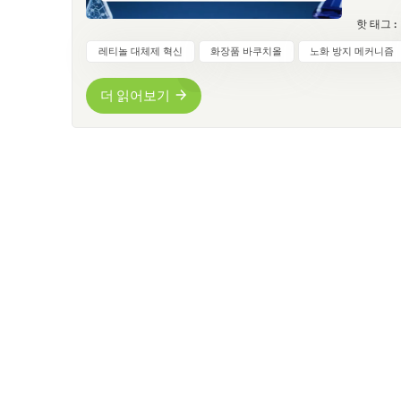
올은 레
핫 태그 :
10309
Autum
레티놀 대체제 혁신
화장품 바쿠치올
노화 방지 메커니즘
자극 없
뛰어난 
더 읽어보기
해 소비자
2020
기질을 
로를 활
서 0.
적었습니다
여(레티
증거: 
프로콜라겐
51% 
제합니다
다 더 효
라마이드
다(ORA