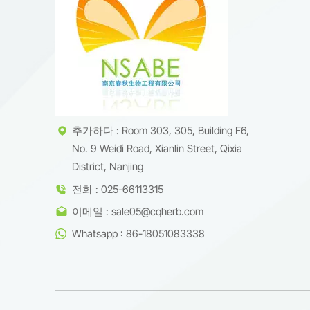
태학적 
개발할 
COA 및
추가하다 : Room 303, 305, Building F6,
No. 9 Weidi Road, Xianlin Street, Qixia
District, Nanjing
전화 : 025-66113315
이메일 : sale05@cqherb.com
Whatsapp : 86-18051083338