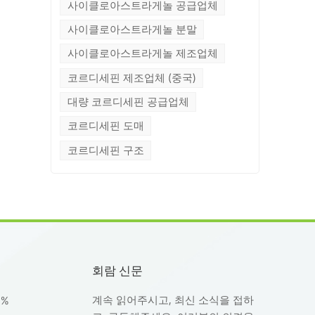
사이클로아스트라게놀 공급업체
있
사이클로아스트라게놀 분말
가
사이클로아스트라게놀 제조업체
코르디세핀 제조업체 (중국)
럼부
대량 코르디세핀 공급업체
시
코르디세핀 도매
트
치료
코르디세핀 구조
치
텀
 보
✅
✅
수용
회람 신문
자
생
계속 읽어주시고, 최신 소식을 접하
8%