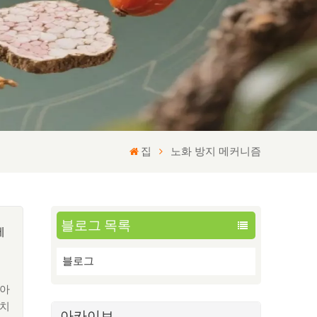
집
노화 방지 메커니즘
블로그 목록
제
블로그
리아
쿠치
아카이브