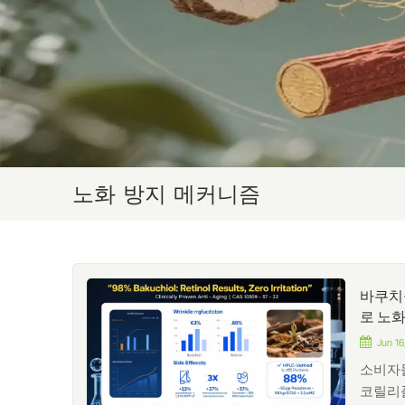
노화 방지 메커니즘
바쿠치올
로 노
Jun 16
소비자
코릴리폴리