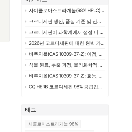
 &
사이클로아스트라게놀(98% HPLC) 공급업체 | 종합 가이드 2026 | CQHERB
고
코르디세핀 생산, 품질 기준 및 산업 응용 분야
다
인
코르디세핀이 과학계에서 점점 더 주목받는 이유는 무엇일까요? 구조, 원료 및 연구 개요 (2026)
2026년 코르디세핀에 대한 완벽 가이드(98%)
부
 경
바쿠치올(CAS 10309-37-2): 이점, 응용 분야, 과학 연구 및 공급업체 선정 가이드(2026)
에
식물 원료, 추출 과정, 물리화학적 특성 및 작용 메커니즘
더
하
바쿠치올(CAS 10309-37-2): 효능, 활용법, 레티놀 비교 및 ​​구매 가이드 (2026)
상적
CQ HERB 코르디세핀 98% 공급업체 및 제조업체 | 코르디세핀 CAS 73-03-0
서
억
산보
태그
 세
합니
시클로아스트라게놀 98%
쿠치