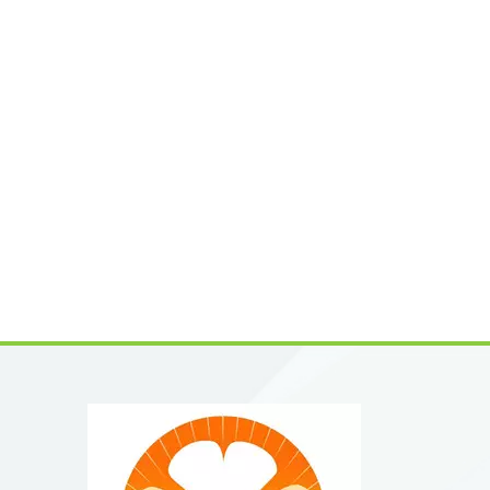
올에는 
습니다.
≤40%
을의 9
소랄렌 무
μM)✅ 
터 선케
너지 부
워크 재
적 응용 
유: 섬유
의 바쿠
장합니다.
특허받은
다양한 
성 글리
98%(C
외선 노