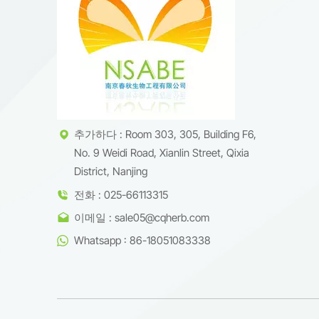
추가하다 : Room 303, 305, Building F6,
No. 9 Weidi Road, Xianlin Street, Qixia
District, Nanjing
전화 : 025-66113315
이메일 : sale05@cqherb.com
Whatsapp : 86-18051083338