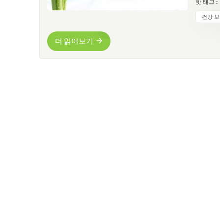
핫 태그 :
선호되는
춘 아피
건강 
재력을 
열에 속
더 읽어보기
료에서 
정제된
프리미엄
품 및
용 분야
거나 다
능성 음
강화할 
널리 사
제 또는
조업체가
식물에서
준화 –
합니다.
가능합니