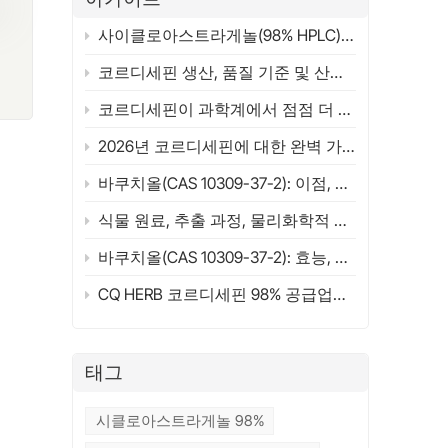
갖
잠
사이클로아스트라게놀(98% HPLC) 공급업체 | 종합 가이드 2026 | CQHERB
계
코르디세핀 생산, 품질 기준 및 산업 응용 분야
원
.
코르디세핀이 과학계에서 점점 더 주목받는 이유는 무엇일까요? 구조, 원료 및 연구 개요 (2026)
2026년 코르디세핀에 대한 완벽 가이드(98%)
식
 응
바쿠치올(CAS 10309-37-2): 이점, 응용 분야, 과학 연구 및 공급업체 선정 가이드(2026)
되
식물 원료, 추출 과정, 물리화학적 특성 및 작용 메커니즘
기
을
바쿠치올(CAS 10309-37-2): 효능, 활용법, 레티놀 비교 및 ​​구매 가이드 (2026)
로
CQ HERB 코르디세핀 98% 공급업체 및 제조업체 | 코르디세핀 CAS 73-03-0
응
제
의
표
태그
공
적용
시클로아스트라게놀 98%
장에