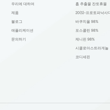
우리에 대하여
홉 추출물 잔토휴몰
제품
20(S)-프로토파낙사
블로그
바쿠치올 98%
애플리케이션
포스콜린 98%
문의하기
제니핀 98%
시클로아스트라게놀
코디세핀