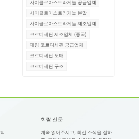
사이클로아스트라게놀 공급업체
을
 고
사이클로아스트라게놀 분말
-
사이클로아스트라게놀 제조업체
.
코르디세핀 제조업체 (중국)
에
된
대량 코르디세핀 공급업체
 식
코르디세핀 도매
리
코르디세핀 구조
회람 신문
계속 읽어주시고, 최신 소식을 접하
8%