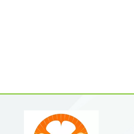
서 프리
생물학
품질 식
5)은 
당사는 
안정적인
순도, 
품 및 
통해 경
고 장기