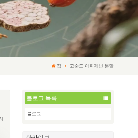
집
고순도 아피제닌 분말
블로그 목록
블로그
리
성
서
아카이브