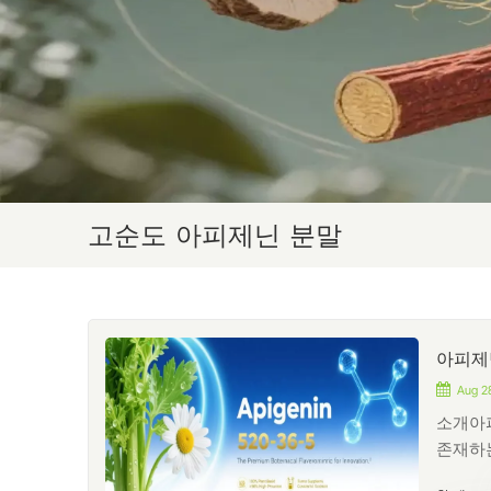
고순도 아피제닌 분말
아피제닌
Aug 28
소개아피
존재하는
분으로 