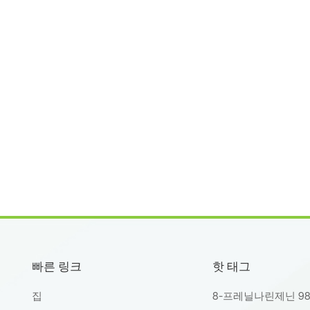
미엄 플라보노이드로 점점 더 인정받고 있습니다.난징 스프링 & 가
의 품질 및 공급난징 춘추생물공학유한공사는 글로벌 파트너를 위해
물 추출물 생산에 전념하고 있습니다. 당사의 아피제닌(CAS: 520-36
원료 조달부터 첨단 분석 시험까지 엄격한 품질 관리를 거쳐 생산됩니다
건강기능식품 브랜드, 기능성 식품 제조업체, 그리고 국제 유통업체
 공급과 전문적인 기술 지원을 제공합니다.결론 천연 유래, 표준화
그리고 폭넓은 적용 범위를 갖춘 아피제닌은 미래 지향적인 건강 보조
화장품 개발에 탁월한 선택입니다. 난징 춘추생물공학(주)과의 협력을
쟁이 치열한 건강 및 영양 시장에서 안정적인 공급, 일관된 품질, 그
적인 성공을 보장합니다.
빠른 링크
핫 태그
집
8-프레닐나린제닌 9