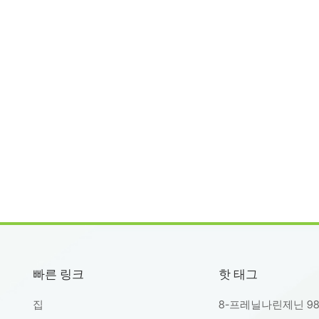
:식물성 생리활성 성분에 중점을 둔 R&D 전문가와 제형자에게 트립
실험 설계를 위한 신뢰할 수 있는 성분으로 사용되어 혁신적인 천연
고급 추출 방법론 개발에 기여합니다.제품 정보제품명: 트립톨리드C
8748-32-2순도: ≥98% (HPLC)외관: 흰색에서 밝은 노란색의 결정성 
Tripterygium wilfordii Hook F의 천연 추출물포장: 고객 요구 사항에 
춤형 크기로 제공 가능난징춘추생물공정유한회사 소개난징춘추생물
Nanjing Spring & Autumn Biological Engineering Co., Ltd.)는 고
물 추출물과 생리활성 원료를 세계 시장에 공급하는 전문 제조업체
당사 제품은 제약, 화장품, 건강기능식품 산업에서 널리 사용되고 있
 추출 기술, 포괄적인 품질 보증 시스템, 그리고 지속 가능한 조달 관
 저희는 국제 파트너들에게 안정적이고 고순도의 천연 원료를 제공
저희는 천연 화합물 연구 및 응용 분야의 혁신, 안전성, 그리고 과학적
원하는 데 전념하고 있습니다.🌐 웹사이트: www.cqherb.com
빠른 링크
핫 태그
집
8-프레닐나린제닌 9