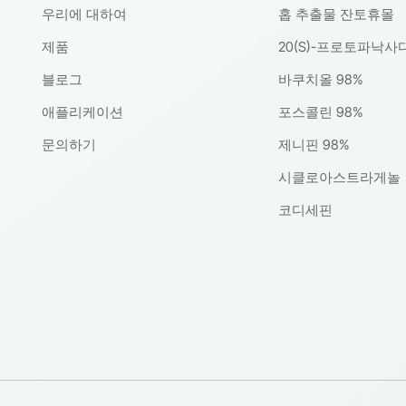
우리에 대하여
홉 추출물 잔토휴몰
제품
20(S)-프로토파낙사
블로그
바쿠치올 98%
애플리케이션
포스콜린 98%
문의하기
제니핀 98%
시클로아스트라게놀
코디세핀