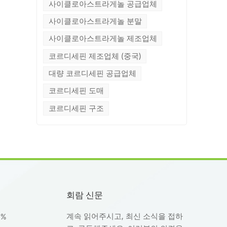
사이클로아스트라게놀 공급업체
톨
물
사이클로아스트라게놀 분말
AS
사이클로아스트라게놀 제조업체
분
코르디세핀 제조업체 (중국)
따
공
대량 코르디세핀 공급업체
품질
코르디세핀 도매
입
습니
코르디세핀 구조
행
합
 발
회람 신문
계속 읽어주시고, 최신 소식을 접하
8%