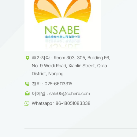
추가하다 : Room 303, 305, Building F6,
No. 9 Weidi Road, Xianlin Street, Qixia
District, Nanjing
전화 : 025-66113315
이메일 : sale05@cqherb.com
Whatsapp : 86-18051083338