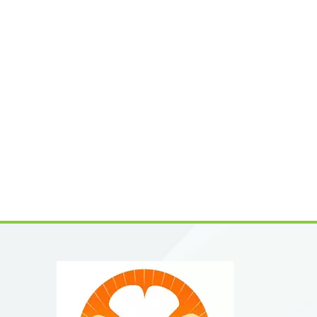
발 지원
리드는 
제형과 
번호: 3
말출처: 
라 맞
정유한공사(
천연 식
니다. 
다.첨단
을 통해
니다. 
전을 지