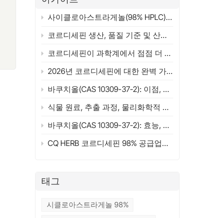
i)
드
사이클로아스트라게놀(98% HPLC) 공급업체 | 종합 가이드 2026 | CQHERB
해
코르디세핀 생산, 품질 기준 및 산업 응용 분야
물
 첨
코르디세핀이 과학계에서 점점 더 주목받는 이유는 무엇일까요? 구조, 원료 및 연구 개요 (2026)
다.
2026년 코르디세핀에 대한 완벽 가이드(98%)
리
공정
바쿠치올(CAS 10309-37-2): 이점, 응용 분야, 과학 연구 및 공급업체 선정 가이드(2026)
추
식물 원료, 추출 과정, 물리화학적 특성 및 작용 메커니즘
제
산
바쿠치올(CAS 10309-37-2): 효능, 활용법, 레티놀 비교 및 ​​구매 가이드 (2026)
발
CQ HERB 코르디세핀 98% 공급업체 및 제조업체 | 코르디세핀 CAS 73-03-0
립
니
,
트
태그
활
그
시클로아스트라게놀 98%
개