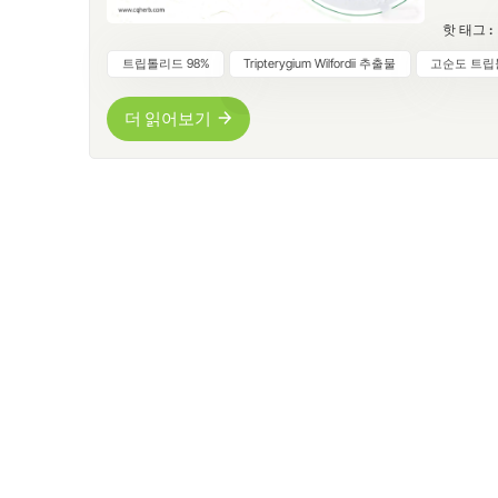
신덩굴 또
핫 태그 :
에서 
는 생리
트립톨리드 98%
Tripterygium Wilfordii 추출물
고순도 트립
생명과학
공정유
더 읽어보기
단 연구
천연 
지움 윌포
유한공사(N
출, 분
품 안정
공정은 
업체에 
톨리드는
다. 강
세포 생
립톨리드
성 상관
리고 식