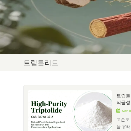
트립톨리드
트립톨리
식물성
Nov 11
고순도 
물 유래 