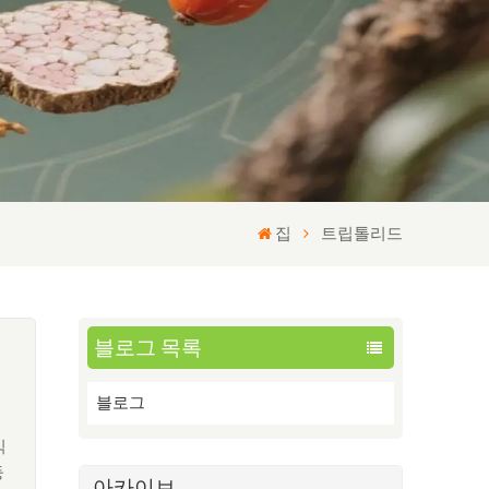
집
트립톨리드
블로그 목록
블로그
식
둥
아카이브