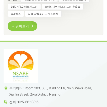
면역 조절 및 칼슘 채널 조절 특성을 지닌, 연구가 활발히 진행되
고 있는 비스벤질이소퀴놀린 알칼로이드입니다.난징 춘추생물
98% HPLC 테트란드린
스테파니아 테트라드라 추출물
공학유한공사(CQ Herb)는 고순도 식물 알칼로이드의 정밀 추출
CQ 허브
식물 알칼로이드 제조업체
및 공급을 전문으로 합니다. 의약품 중간체, 첨단 연구 시약 또는
특수 기능성 제제를 개발하든, 테트란드린의 과학적 특성, 원료
더 읽어보기
조달 및 공급망을 이해하는 것은 제품 성공에 필수적입니다. 이
가이드에서는 테트란드린의 특징, 응용 분야, 그리고 CQ Herb
가 신뢰할 수 있는 글로벌 파트너인 이유를 살펴봅니다.테트란
드린이란 무엇인가요?테트란드린(CAS: 518-34-3, 분자식:
C₃₈H₄₂N₂O₆)은 스테파니아 테트란드라(한방기)의 건조된 뿌리
에서 주로 분리되는 천연 비스벤질이소퀴놀린 알칼로이드입니
다. 복잡한 약리학적 특성을 지닌 것으로 알려져 있으며, 칼슘 채
널 조절, NF-κB 신호 전달 억제, 자가포식 조절 등 다양한 세포
경로와 상호작용합니다.CQ Herb는 제약 및 실험실 용도에 적합
한 98% 이상의 HPLC 순도를 기준으로 고객의 연구 개발 또는
생산 요구에 맞춘 다양한 사양의 테트란드린을 공급합니다. 초
추가하다 : Room 303, 305, Building F6, No. 9 Weidi Road,
기 제형 스크리닝을 위해 50%~80%와 같은 저농도 추출물도 제
Xianlin Street, Qixia District, Nanjing
공 가능합니다.최고급 천연 원료 및 첨단 추출 기술일관성은 원
전화 : 025-66113315
료에서부터 시작됩니다. 당사의 테트란드린은 관리된 농업 구