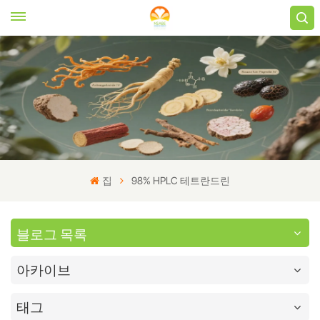
집
98% HPLC 테트란드린
블로그 목록
아카이브
태그